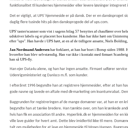
funktionalitet til kundernes hjemmesider eller levere løsninger integreret 
Det er vigtigt, at UPS' hjemmeside er på dansk. Der er en dansksproget s
daglig flere tusinde hits på den dansksprogede del af ups.com.
UPS' taster/scanner som vist i sagens bilag 57 benyttes af chauffører over hele
udskriver labels og er placeret hos kunderne.
Han har ikke hørt om Uninterru
efter "ups". Han havde i UPS hørt, at en af de tidligere ansatte, Niels Bolding,
Jan Nordmand Andersen
har forklaret, at han har boet i Borup siden 1988
hvorefter han blev selvstændig. Han var ikke i kontakt med firmaet Scanfrei
han så UPS-fly.
Han ejer Data4u alene, og han har ingen ansatte. Firmaet udfører service 
Udenrigsministeriet og Danisco m.fl. som kunder.
I efteråret 1996 begyndte han at registrere hjemmesider, efter at han ha
gode navne og lavede en aftale med dk-marketing om kvantumrabat. Deng
Baggrunden for registreringen af de mange domæner var, at han er en kriste
begyndte han at tænke bredere. Han tænkte over, om han krænkede andres
hvis han fik en association til andre. Hyperlink.dk er hjemmesiden for en 
ville lave guider for hvert amt. Dette blev imidlertid ikke til mere. Do
talt om muligheden for at lave en hjemmeside til Moses Hansen. Baggrunde