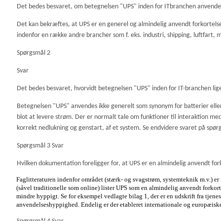
Det bedes besvaret, om betegnelsen "UPS" inden for ITbranchen anvendes 
Det kan bekræftes, at UPS er en generel og almindelig anvendt forkortelse
indenfor en række andre brancher som f. eks. industri, shipping, luftfart,
Spørgsmål 2
Svar
Det bedes besvaret, hvorvidt betegnelsen "UPS" inden for IT-branchen lig
Betegnelsen "UPS" anvendes ikke generelt som synonym for batterier eller 
blot at levere strøm. Der er normalt tale om funktioner til interaktion med
korrekt nedlukning og genstart, af et system. Se endvidere svaret på spør
Spørgsmål 3 Svar
Hvilken dokumentation foreligger for, at UPS er en almindelig anvendt for
Faglitteraturen indenfor området (stærk- og svagstrøm, systemteknik m.v.) er
(såvel traditionelle som online) lister UPS som en almindelig anvendt for
mindre hyppigt. Se for eksempel vedlagte
bilag 1, der er en udskrift fra tje
anvendelseshyppighed. Endelig er der etableret internationale og europæis