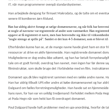
IT, når man programmerer ovenpå standardsystemer.
Han arbejdede dengang for firmaet Makrodata, og de talte om et eventue
senere til komikeren Jørn Rislund.
Han har aldrig aktivt forsøgt at sælge domænenavne, og når folk har henvendt s
at nogle af navnene var registrerede af andre som varemærker. Han registrere
opgave at få registreret et navn, men han henvendte sig ikke til virksomheder 
"nogle strenge at spille på". Samlet er det kun 4-5 domæner, som er blevet ti
Efterhånden kunne han se, at de mange navne havde givet ham en stor fr
ressourcer at drive en aktiv hjemmeside. Han registrerede domænet domain
Mulighederne er dog endnu ikke udtømt, og han har betalt fornyelsesafgift
tale om et godt formål, overdrog han navnet, men ingen har før denne sag
filminstruktør, som skulle bruge det i forbindelse med en film. Instruktør
Domænet ups.dk blev registreret sammen med en række andre navne. Han ha
Han har aldrig tilbudt UPS eller andre at købe domænenavnet og har aldri
Dalgaard om fælles forretningsmuligheder. Han havde sat en hjemmeside 
hans navn, for han var en uvildig tredjemand i forholdet mellem Poda Hegn
at Poda Hegn når som helst kan få overdraget domænet.
Poul Dalgaard havde haft problemer med en ups-anordning, hvorfor de tal