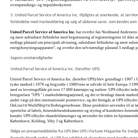
overspændings- og impulsbeskyttere.
5. United Parcel Service of America Inc. tilpligtes at anerkende, at Jan
forbindelse med markedsføring og salg af sådanne varer, som kendes som 
United Parcel Service of America Inc.
har overfor Jan Nordmand Andersens s
og mere subsidiært frifindelse mod begrænsning af registreringerne til ikke a
nedlagt påstand om principalt afvisning, subsidiært frifindelse og mere subsi
energiforsyningsapparater", og overfor den selvstændige påstand 5 nedlagt p
Sagens omstændigheder
United Parcel Service of America Inc. (herefter UPS)
United Parcel Service of America Inc. (herefter UPS) blev grundlagt i 1907 i
tyske marked i 1976 og begyndte i 1980'erne at udvide til hele Europa. I 19
med en leveringsflåde på over 17.000 køretøjer og trailere. UPS tilbyder ind
betegnelsen "UPS " i markedsføringsøjemed, og der er fremlagt dansk markeds
andet vægt på den internationale postservice, og det fremgår, at UPS tilbyd
OnLine
WorldShip
flerbrugersoftware. Disse produkter anvendes til at l
TM
TM
oprettelse af labels, forsendelsesdokumenter og styring af kundernes forsende
kunder. UPS tilbyder ehandelsløsninger og anvender for tiden en hjemmesid
København, Kolding, Viby J og København.
Ifølge en pressemeddelelse fra UPS blev UPS i Fortune Magazine for tredje