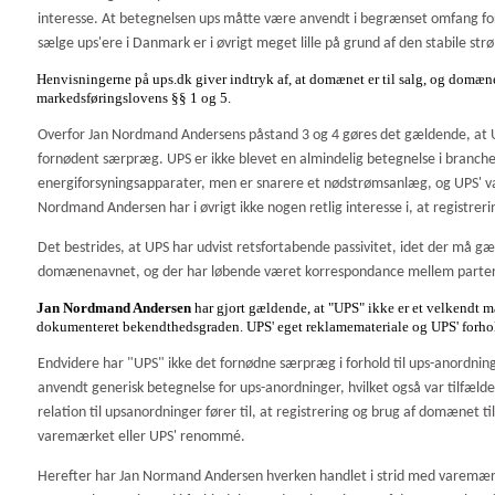
interesse. At betegnelsen ups måtte være anvendt i begrænset omfang for 
sælge ups'ere i Danmark er i øvrigt meget lille på grund af den stabile str
Henvisningerne på ups.dk giver indtryk af, at domænet er til salg, og domæne
markedsføringslovens §§ 1 og 5.
Overfor Jan Nordmand Andersens påstand 3 og 4 gøres det gældende, at U
fornødent særpræg. UPS er ikke blevet en almindelig betegnelse i branch
energiforsyningsapparater, men er snarere et nødstrømsanlæg, og UPS' va
Nordmand Andersen har i øvrigt ikke nogen retlig interesse i, at registrer
Det bestrides, at UPS har udvist retsfortabende passivitet, idet der må g
domænenavnet, og der har løbende været korrespondance mellem parter
Jan Nordmand Andersen
har gjort gældende, at "UPS" ikke er et velkendt 
dokumenteret bekendthedsgraden. UPS' eget reklamemateriale og UPS' forhol
Endvidere har "UPS" ikke det fornødne særpræg i forhold til ups-anordninge
anvendt generisk betegnelse for ups-anordninger, hvilket også var tilfæl
relation til upsanordninger fører til, at registrering og brug af domænet ti
varemærket eller UPS' renommé.
Herefter har Jan Normand Andersen hverken handlet i strid med varemærkelo