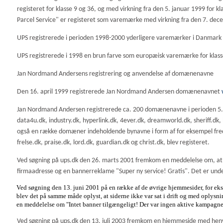
registeret for klasse 9 og 36, og med virkning fra den 5. januar 1999 for 
Parcel Service" er registeret som varemærke med virkning fra den 7. decemb
UPS registrerede i perioden 1998-2000 yderligere varemærker i Danm
UPS registrerede i 1998 en brun farve som europæisk varemærke for klass
Jan Nordmand Andersens registrering og anvendelse af domænenavne
Den 16. april 1999 registrerede Jan Nordmand Andersen domænenavnet
Jan Nordmand Andersen registrerede ca. 200 domænenavne i perioden 5. o
data4u.dk, industry.dk, hyperlink.dk, 4ever.dk, dreamworld.dk, sheriff.dk
også en række domæner indeholdende bynavne i form af for eksempel freder
frelse.dk, praise.dk, lord.dk, guardian.dk og christ.dk, blev registeret.
Ved søgning på ups.dk den 26. marts 2001 fremkom en meddelelse om, at
firmaadresse og en bannerreklame "Super ny service! Gratis". Det er un
Ved søgning den 13. juni 2001 på en række af de øvrige hjemmesider, for eks
blev det på samme måde oplyst, at siderne ikke var sat i drift og med oplys
en meddelelse om "Intet banner tilgængeligt! Der var ingen aktive kampagne
Ved søgning på ups.dk den 13. juli 2003 fremkom en hjemmeside med henv