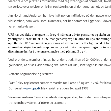
været tale om pirateri i forbindelse med registreringen af domænet, hvor
sig seriøse overvejelser omkring registreringen af domænenavnet, og Jan 
Jan Nordmand Andersen har ikke haft nogen indflydelse på den nuværende
virksomhed, som Web-Hotel Danmark, der har domænet liggende, udøver. D
varemærkeklasser.
UPS har ved ikke at reagere i 1 år og 4 måneder udvist passivitet og skabt e
yderligere. Henset til, at "UPS" mangler særpræg i relation til ups-anordninger
opretholde UPS' varemærkeregistrering af hverken ord- eller figurmærket for 
alternative strømforsyningsapparater og elektriske overspændings- og transien
disclaimere herfor i overensstemmelse med påstand 3 og 4.
Vedrørende sagsomkostninger, herunder at udgiften på 24.000 kr. til den
gældende, at disse i vidt omfang skal bæres af UPS, idet sagen kunne hav
Rettens begrundelse og resultat
"UPS" blev registreret som varemærke for klasse 16 og 39 i 1976, for klasse
Domænet
www.ups.dk
blev registreret den 16. april 1999.
Varemærkeklasse 9 omfatter elektriske apparater, herunder computerprog
transientbeskyttere, printere og scannere.