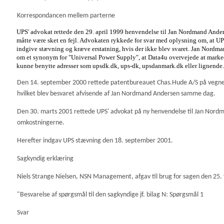
Korrespondancen mellem parterne
UPS' advokat rettede den 29. april 1999 henvendelse til Jan Nordmand And
måtte være sket en fejl. Advokaten rykkede for svar med oplysning om, at UP
indgive stævning og kræve erstatning, hvis der ikke blev svaret. Jan Nordman
om et synonym for "Universal Power Supply", at Data4u overvejede at markeds
kunne benytte adresser som upsdk.dk, ups-dk, upsdanmark.dk eller lignende. 
Den 14. september 2000 rettede patentbureauet Chas.Hude A/S på vegne 
hvilket blev besvaret afvisende af Jan Nordmand Andersen samme dag.
Den 30. marts 2001 rettede UPS' advokat på ny henvendelse til Jan No
omkostningerne.
Herefter indgav UPS stævning den 18. september 2001.
Sagkyndig erklæring
Niels Strange Nielsen, NSN Management, afgav til brug for sagen den 25.
"Besvarelse af spørgsmål til den sagkyndige jf. bilag N: Spørgsmål 1
Svar