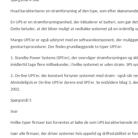
Spørgsmål 4 Svar
Hvad karakteriserer en strømforsyning af den type, som efter skønsmand
En UPS er en strømforsyningsenhed, der inkluderer et batteri, som gør det m
Dette betyder, at det bliver muligt at nedlukke systemet på en ordentli
Mange UPS'er er også udstyret med en softwarekomponent, der muliggør 
genstartsprocedurer. Der findes grundlæggende to typer UPS'er:
1. Standby Power Systems (SPS'er), der overvåger strømforsyningen og skifter 
imidlertid tage flere millisekunder, i hvilke systemet er uden strøm. SPS s
2. On-line UPS'er, der konstant forsyner systemet med strøm - også når
Almindeligvis er On-line UPS'er dyrere end SPS'er. Se endvidere bilag 3, d
2002.
Spørgsmål 5
Svar
Hvilke typer firmaer kan forventes at købe de som UPS karakteriserede s
Især alle firmaer, der driver systemer hvis oppetid og driftsstabilitet er 