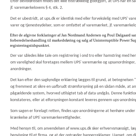
Efter bevisførelsen findes det ikke tilstrækkelig godtgjort, at UPS har en
jf. varemærkelovens § 4, stk. 2.
Det er ubestridt, at ups.dk er identisk med eller forvekslelig med UPS' v
varer og tjenesteydelser, som er omfattet af varemærket, jf. varemærkelov
Efter de afgivne forklaringer af Jan Nordmand Andersen og Poul Dalgaard samt 
forberedelseshandling til markedsføring og salg af Uninterruptible Power S
registreringstidspunktet.
Der var således ikke tale om registrering i ond tro eller hamstring med h
om varelighed skal foretages mellem UPS' varemærke og upsanordninger, s
anordninger.
Det kan efter den sagkyndige erklæring lægges til grund, at betegnelsen "
og fremmest at sikre en uafbrudt strømforsyning på en sådan måde, at ano
pågældende system, hvorved utilsigtet tab af data undgås. Denne funktion o
konstateres, eller at elforsyningen konstant leveres gennem ups-anordning
Som sagen er forelagt retten, findes ups-anordningerne at henhøre under va
krænkelse af UPS' varemærkerettigheder.
Med hensyn til, om anvendelsen af www.ups.dk sker erhvervsmæssigt, 
henvisning til et firma, og at der optræder bannerreklamer. Uanset, om di