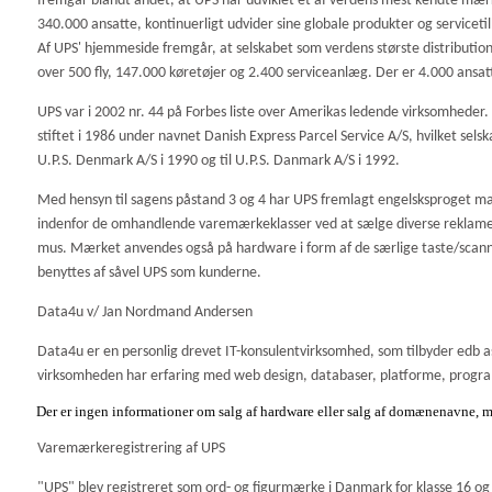
fremgår blandt andet, at UPS har udviklet et af verdens mest kendte mær
340.000 ansatte, kontinuerligt udvider sine globale produkter og servicetilb
Af UPS' hjemmeside fremgår, at selskabet som verdens største distributio
over 500 fly, 147.000 køretøjer og 2.400 serviceanlæg. Der er 4.000 ansat
UPS var i 2002 nr. 44 på Forbes liste over Amerikas ledende virksomhede
stiftet i 1986 under navnet Danish Express Parcel Service A/S, hvilket se
U.P.S. Denmark A/S i 1990 og til U.P.S. Danmark A/S i 1992.
Med hensyn til sagens påstand 3 og 4 har UPS fremlagt engelsksproget m
indenfor de omhandlende varemærkeklasser ved at sælge diverse reklame
mus. Mærket anvendes også på hardware i form af de særlige taste/scanne
benyttes af såvel UPS som kunderne.
Data4u v/ Jan Nordmand Andersen
Data4u er en personlig drevet IT-konsulentvirksomhed, som tilbyder edb 
virksomheden har erfaring med web design, databaser, platforme, progr
Der er ingen informationer om salg af hardware eller salg af domænenavne, m
Varemærkeregistrering af UPS
"UPS" blev registreret som ord- og figurmærke i Danmark for klasse 16 og 