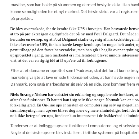
maskine, som kan holde på strømmen og dermed beskytte data. Han havde i
kunne se muligheden for et nyt marked. Det første skridt var at registr
på projektet.
De blev overraskede, for de kendte ikke UPS i forvejen. Han besvarede henv
at tro på projektet igen og drøftede det på ny med Poul Dalgaard. Det nåede ik
her
under en e-shop, og at Poul Dalgaard skulle tage sig af markedsføringen. 
ikke efter overfor UPS, for han havde længe kendt ups for noget helt andet, o
pænt tilbage på den første henvendelse, men han gik i baglås over antydninge
upsprojektet i gang, men markedet er i mellemtiden blevet mindre interessant
vist, at det var en rigtig idé at få ups'ere ud til forbrugerne.
Efter at et domæne er oprettet som IP-adresse, skal det for at kunne brug
marketing valgte at lave en side til domænet uden, at han havde nogen ind
Danmark, som også markedsfører sig selv på en side, som kommer frem ved
Niels Strange Nielsen
har vedstået sin erklæring og supplerende forklaret, 
af ups'ens funktioner. Et batteri kan i sig selv ikke noget. Normalt kan en
forskellig grad. En On-line ups er næsten en computer i sig selv og meget lang
strømforsyning, men ups'ere bliver dog mere og mere almindelige, fordi der in
nok ikke betegnelsen ups, for de er kun interesseret i driftsikkerhed i almind
Tendenser er at indbygge ups'ens funktioner i computerne, og et selvstæn
Nogle af de første ups'ere blev installeret i kritiske systemer på hospitaler