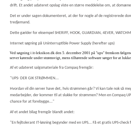
drift. Et andet udateret opslag viste en større meddelelse om, at domæ
Det er under sagen dokumenteret, at der for nogle af de registrerede d
tredjemand.
Dette gælder for eksempel SHERIFF, HOOK, GUARDIAN, 4EVER, WAT
Internet søgning på Uninterruptible Power Supply (herefter ups)
Ved søgning i it-leksikon.dk den 5. december 2001 på "ups" fremkom følgen
server kørende under strømsvigt, mens tilhørende software sørger for at lukke 
Af et udateret salgsmateriale fra Compaq fremgår:
"UPS- DER GIK STRØMMEN...
Hvordan vil din server have det, hvis strømmen går? Vi kan tale nok så me
medarbejder, der kommer til at slukke for strømmen? Men en Compaq UPS ha
chance for at forebygge..."
Af et andet bilag fremgår blandt andet:
"En fejltolerant IT-løsning begynder med en UPS... Få et gratis UPS-check