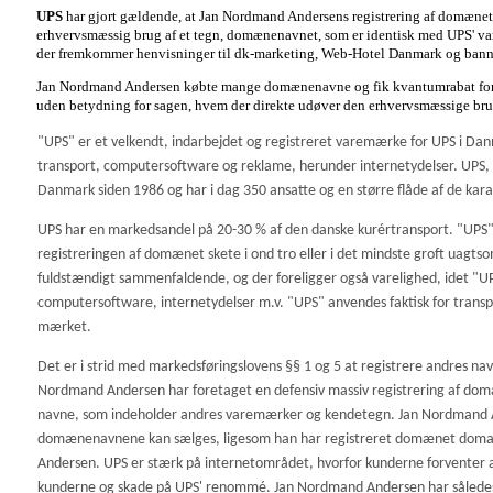
UPS
har gjort gældende, at Jan Nordmand Andersens registrering af domænet u
erhvervsmæssig brug af et tegn, domænenavnet, som er identisk med UPS' 
der fremkommer henvisninger til dk-marketing, Web-Hotel Danmark og bann
Jan Nordmand Andersen købte mange domænenavne og fik kvantumrabat
fo
uden betydning for sagen, hvem der direkte udøver den erhvervsmæssige bru
"UPS" er et velkendt, indarbejdet og registreret varemærke for UPS i Dan
transport, computersoftware og reklame, herunder internetydelser. UPS, 
Danmark siden 1986 og har i dag 350 ansatte og en større flåde af de kara
UPS har en markedsandel på 20-30 % af den danske kurértransport. "UPS" e
registreringen af domænet skete i ond tro eller i det mindste groft uag
fuldstændigt sammenfaldende, og der foreligger også varelighed, idet "U
computersoftware, internetydelser m.v. "UPS" anvendes faktisk for tra
mærket.
Det er i strid med markedsføringslovens §§ 1 og 5 at registrere andres 
Nordmand Andersen har foretaget en defensiv massiv registrering af dom
navne, som indeholder andres varemærker og kendetegn. Jan Nordmand An
domænenavnene kan sælges, ligesom han har registreret domænet domain-
Andersen. UPS er stærk på internetområdet, hvorfor kunderne forventer at k
kunderne og skade på UPS' renommé. Jan Nordmand Andersen har således hve