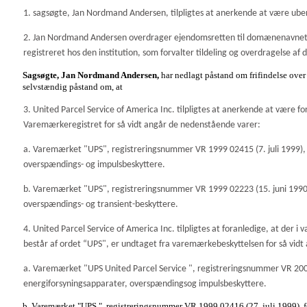
1. sagsøgte, Jan Nordmand Andersen, tilpligtes at anerkende at være ub
2. Jan Nordmand Andersen overdrager ejendomsretten til domænenavne
registreret hos den institution, som forvalter tildeling og overdragelse
Sagsøgte, Jan Nordmand Andersen,
har nedlagt påstand om frifindelse over
selvstændig påstand om, at
3. United Parcel Service of America Inc. tilpligtes at anerkende at være f
Varemærkeregistret for så vidt angår de nedenstående varer:
a. Varemærket "UPS", registreringsnummer VR 1999 02415 (7. juli 1999), fo
overspændings- og impulsbeskyttere.
b. Varemærket "UPS", registreringsnummer VR 1999 02223 (15. juni 1990), 
overspændings- og transient-beskyttere.
4. United Parcel Service of America Inc. tilpligtes at foranledige, at der 
består af ordet “UPS", er undtaget fra varemærkebeskyttelsen for så vi
a. Varemærket "UPS United Parcel Service
", registreringsnummer VR 2000 
energiforsyningsapparater, overspændingsog impulsbeskyttere.
b. Varemærket "UPS
", registreringsnummer VR 1999 02416 (27. juli 1999), for