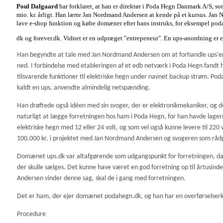
Poul Dalgaard
har forklaret, at han er direktør i Poda Hegn Danmark A/S, 
mio. kr. årligt. Han lærte Jan Nordmand Andersen at kende på et kursus. Jan 
lave e-shop funktion og købe domæner efter hans instruks, for eksempel pod
dk og forever.dk. Vidnet er en udpræget "entrepeneur".
En ups-anordning er e
Han begyndte at tale med Jan Nordmand Andersen om at forhandle ups'ere 
ned. I forbindelse med etableringen af et edb netværk i Poda Hegn fandt h
tilsvarende funktioner til elektriske hegn under navnet backup strøm. Poda
kaldt en ups, anvendte almindelig netspænding.
Han drøftede også idéen med sin svoger, der er elektronikmekaniker, og d
naturligt at lægge forretningen hos ham i Poda Hegn, for han havde lagermu
elektriske hegn med 12 eller 24 volt, og som vel også kunne levere til 220 
100.000 kr. i projektet med Jan Nordmand Andersen og svogeren som råd
Domænet ups.dk var altafgørende som udgangspunkt for forretningen, da id
der skulle sælges. Det kunne have været en god forretning op til årtus
Andersen vinder denne sag, skal de i gang med forretningen.
Det er ham, der ejer domænet podahegn.dk, og han har en overførselserklæ
Procedure