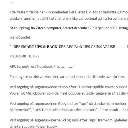
...
I de fleste tilfælde har virksomheden installeret UPS for at beskytte sig mo
ulykken rammer, at UPS installationen ikke var optimal ud fra forventning
Af en tryksag fra Zitech computer, dateret december 2001/januar 2002, fremg
blandt andet:
"...
UPS SMART-UPS & BACK-UPS
APC Back-UPS CS 500 VA USB ........... K
TILBEHØR TIL UPS
APC SurgeArrest Notebook Pro, ..........."
En længere række vareartikler var anført under de citerede overskrifter.
Ved søgning på søgemaskinen Yahoo efter "Uninterruptible Power Suppli
Power og MicroDowell som de mest populære, under angivelse af, at der v
Ved søgning på søgemaskinen Google efter "ups" på danske hjemmesider fr
hjemmeside", "UPS-Det studieadministrative landkort", "Proconsult ...Ka
Ved søgning på søgemaskinerne Sol og Jubii efter "ups" fremkom ligeledes
Uninterruptible Power Supply.