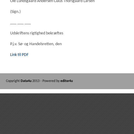
Ole Lundsgaard Andersen Claus Thorsgaard Larsen
(Sign.)
___ ___ ___
Udskriftens rigtighed bekræftes
P.j.v. Sø- og Handelsretten, den
Link til PDF
Copyright
Data4u
2013 - Powered by
editor4u