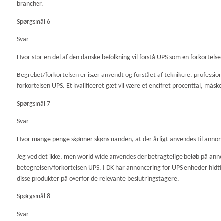
brancher.
Spørgsmål 6
Svar
Hvor stor en del af den danske befolkning vil forstå UPS som en forkortels
Begrebet/forkortelsen er især anvendt og forstået af teknikere, profession
forkortelsen UPS. Et kvalificeret gæt vil være et encifret procenttal, mås
Spørgsmål 7
Svar
Hvor mange penge skønner skønsmanden, at der årligt anvendes til annonc
Jeg ved det ikke, men world wide anvendes der betragtelige beløb på an
betegnelsen/forkortelsen UPS. I DK har annoncering for UPS enheder hid
disse produkter på overfor de relevante beslutningstagere.
Spørgsmål 8
Svar