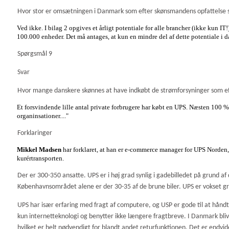
Hvor stor er omsætningen i Danmark som efter skønsmandens opfattelse 
Ved ikke. I bilag 2 opgives et årligt potentiale for alle brancher (ikke kun
100.000 enheder. Det må antages, at kun en mindre del af dette potentiale i d
Spørgsmål 9
Svar
Hvor mange danskere skønnes at have indkøbt de strømforsyninger som e
Et forsvindende lille antal private forbrugere har købt en UPS. Næsten 100 % af
organinsationer.
..."
Forklaringer
Mikkel Madsen
har forklaret, at han er e-commerce manager for UPS Norden,
kurértransporten.
Der er 300-350 ansatte. UPS er i høj grad synlig i gadebilledet på grund af 
Københavnsområdet alene er der 30-35 af de brune biler. UPS er vokset g
UPS har især erfaring med fragt af computere, og USP er gode til at håndt
kun internetteknologi og benytter ikke længere fragtbreve. I Danmark bli
hvilket er helt nødvendigt for blandt andet returfunktionen. Det er endvide