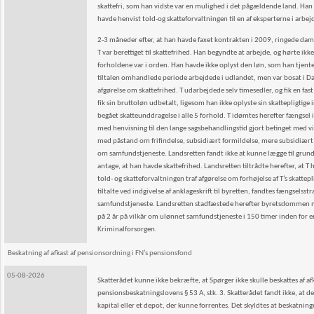
skattefri, som han vidste var en mulighed i det pågældende land. Han h
havde henvist told-og skatteforvaltningen til en af eksperterne i arbej
2-3 måneder efter, at han havde faxet kontrakten i 2009, ringede da
T var berettiget til skattefrihed. Han begyndte at arbejde, og hørte i
forholdene var i orden. Han havde ikke oplyst den løn, som han tjente i
tiltalen omhandlede periode arbejdede i udlandet, men var bosat i D
afgørelse om skattefrihed. T udarbejdede selv timesedler, og fik en fas
fik sin bruttoløn udbetalt, ligesom han ikke oplyste sin skattepligtige
begået skatteunddragelse i alle 5 forhold. T idømtes herefter fængsel 
med henvisning til den lange sagsbehandlingstid gjort betinget med vil
med påstand om frifindelse, subsidiært formildelse, mere subsidiært
om samfundstjeneste. Landsretten fandt ikke at kunne lægge til grund
antage, at han havde skattefrihed. Landsretten tiltrådte herefter, at 
told- og skatteforvaltningen traf afgørelse om forhøjelse af T’s skat
tiltalte ved indgivelse af anklageskrift til byretten, fandtes fængsels
samfundstjeneste. Landsretten stadfæstede herefter byretsdommen med
på 2 år på vilkår om ulønnet samfundstjeneste i 150 timer inden for en l
Kriminalforsorgen.
Beskatning af afkast af pensionsordning i FN’s pensionsfond
05-08-2026
Skatterådet kunne ikke bekræfte, at Spørger ikke skulle beskattes af af
pensionsbeskatningslovens § 53 A, stk. 3. Skatterådet fandt ikke, at d
kapital eller et depot, der kunne forrentes. Det skyldtes at beskatnin