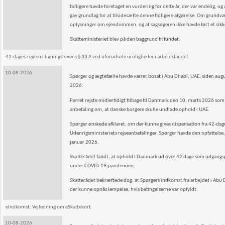
tidligere havde foretaget en vurdering for dette år, der var endelig, o
gav grundlag for at tilsidesætte denne tidligere afgø­relse. Om grund
oplysninger om ejendommen, og at sagsøgeren ikke havde ført et sikker
Skatteministeriet blev på den baggrund frifundet.
42-dages-reglen i ligningslovens § 33 A ved uforudsete uroligheder i arbejdslandet
10-08-2026
Spørger og ægtefælle havde været bosat i Abu Dhabi, UAE, siden augu
2026.
Parret rejste midlertidigt tilbage til Danmark den 10. marts 2026 som
anbefaling om, at danske borgere skulle undlade ophold i UAE.
Spørger ønskede afklaret, om der kunne gives dispensation fra 42-dag
Udenrigsministeriets rejseanbefalinger. Spørger havde den opfattelse, 
januar 2026.
Skatterådet fandt, at ophold i Danmark ud over 42 dage som udgangspu
under COVID-19-pandemien.
Skatterådet bekræftede dog, at Spørgers indkomst fra arbejdet i Abu Dh
der kunne opnås lempelse, hvis betingelserne var opfyldt.
eIndkomst: Vejledning om eSkattekort
10-08-2026