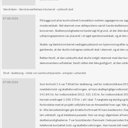
Værdiskøn - Værdiansættelsescirkulæret - udskudt skat
07-08-2026
På baggrund af en kontrolleret transaktion mellem sagsøgerne var sagsø
moderselskab. Ved skønnet over aktiepostens værdi havde skattemynd
koncernen. Skattemyndighederne havde lagt til grund, at der ikke sku
udlejningsejendom var placeret i sit eget ejendomsselskab, og at den 
Skatte- og Vækstministeriet nedlagde påstand om hjemvisning efter sy
gældende, at der skulle indregnes udskudt skat i skønnet, og at den ud
Retten fandt, at den udskudte skat skulle indgå i skønnet med den kurs
skønsmandens udtalelser, fandt retten det ikke godtgjort, at den udsku
Straf - skattesvig - vilkår om samfundstjeneste - arbejde i udlandet
07-08-2026
Som forhold 1-5 var T tiltalt for skattesvig, ved for indkomstårene 201
meddele told- og skatteforvaltningen, at hans skattepligtige indkoms
541.841 kr. for indkomståret 2012, 425.135 kr. for indkomståret 20
herved unddraget 1.030.170 kr. i alt i skat. T nægtede sig skyldig og 
forbindelse med et projekt udfyldte han en timeseddel hver uge. Når p
kr. Alle lønudbetalinger gik direkte fra firmaet til hans bankkonto i D
løn udbetalt, og at beløbene passede. Han var enig i afgørelsen af han
skattemyndighederne. T var bosiddende i Danmark i hele perioden fr
telefonisk kontaktet told- og skatteforvaltningen. Han havde talt med