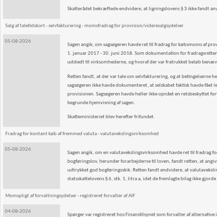
Skatterådet bekræftede endvidere, at ligningslovens § 3 ikke fandt an
Salg af taletidskort - selvfakturering - momsfradrag for provision/videresalgsydelser
05-08-2026
Sagen angik, om sagsøgeren havde ret til fradrag for købsmoms af pr
1. januar 2017 - 30. juni 2018. Som dokumentation for fradragsretten
udstedt til virksomhederne, og hvoraf der var fratrukket beløb benæ
Retten fandt, at der var tale om selvfakturering, og at betingelserne h
sagsøgeren ikke havde dokumenteret, at selskabet faktisk havde fået 
provisionen. Sagsøgeren havde heller ikke opnået en retsbeskyttet 
begrunde hjemvisning af sagen.
Skatteministeriet blev herefter frifundet.
Fradrag for kontant køb af fremmed valuta - valutavekslingsvirksomhed
05-08-2026
Sagen angik, om en valutavekslingsvirksomhed havde ret til fradrag for
bogføringslov, herunder forarbejderne til loven, fandt retten, at angiv
udtrykket god bogføringsskik. Retten fandt endvidere, at valutaveksli
statsskattelovens § 6, stk. 1, litra a, idet de fremlagte bilag ikke gjor
Momspligt af forvaltningsydelser - registreret forvalter af AIF
04-08-2026
Spørger var registreret hos Finanstilsynet som forvalter af alternative 