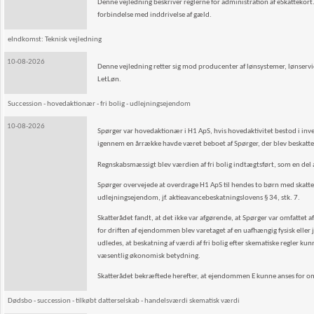
Denne vejledning beskriver reglerne for administration af eSkattekor
forbindelse med inddrivelse af gæld.
eIndkomst: Teknisk vejledning
10-08-2026
Denne vejledning retter sig mod producenter af lønsystemer, lønservice
LetLøn.
Succession - hovedaktionær - fri bolig - udlejningsejendom
10-08-2026
Spørger var hovedaktionær i H1 ApS, hvis hovedaktivitet bestod i in
igennem en årrække havde været beboet af Spørger, der blev beskattet 
Regnskabsmæssigt blev værdien af fri bolig indtægtsført, som en del a
Spørger overvejede at overdrage H1 ApS til hendes to børn med skatt
udlejningsejendom, jf. aktieavancebeskatningslovens § 34, stk. 7.
Skatterådet fandt, at det ikke var afgørende, at Spørger var omfatte
for driften af ejendommen blev varetaget af en uafhængig fysisk eller 
udledes, at beskatning af værdi af fri bolig efter skematiske regler kun
væsentlig økonomisk betydning.
Skatterådet bekræftede herefter, at ejendommen E kunne anses for omf
Dødsbo - succession - tilkøbt datterselskab - handelsværdi skematisk værdi