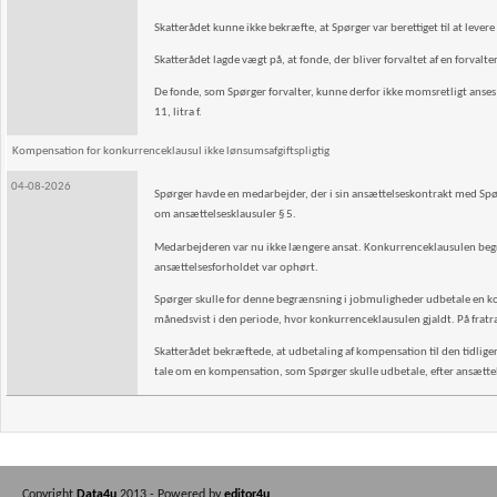
Skatterådet kunne ikke bekræfte, at Spørger var berettiget til at levere
Skatterådet lagde vægt på, at fonde, der bliver forvaltet af en forvalter,
De fonde, som Spørger forvalter, kunne derfor ikke momsretligt anses
11, litra f.
Kompensation for konkurrenceklausul ikke lønsumsafgiftspligtig
04-08-2026
Spørger havde en medarbejder, der i sin ansættelseskontrakt med Spørg
om ansættelsesklausuler § 5.
Medarbejderen var nu ikke længere ansat. Konkurrenceklausulen begræ
ansættelsesforholdet var ophørt.
Spørger skulle for denne begrænsning i jobmuligheder udbetale en kom
månedsvist i den periode, hvor konkurrenceklausulen gjaldt. På frat
Skatterådet bekræftede, at udbetaling af kompensation til den tidliger
tale om en kompensation, som Spørger skulle udbetale, efter ansætt
Copyright
Data4u
2013 - Powered by
editor4u