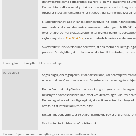
der af forarbejderne defineredes som forskellen mellem primo og ultim
Der var ikke undtagelser til § 53 A, stk. 3, som førte til at fx tilsagns
opsparet indestående kapital eller et depot, der kunne tilskrives en re
Skatterådet fandt, at der var en løbende udvikling i ordningens kapi
med henblik på at inflationssikre pensionsudbetalingen. Da UNJSPF i
over for Spørger, var Skattestyrelsen efter lovforarbejderne berettige
vejledning, afsnit
C.A.10.4.3.7
, var en metode til skøn over denne væ
Skatterådet kunne derfor ikke bekræfte, at den metode til beregning af
pension. Det skyldtes, at de elementer, der indgik i metoden, var udt
Fradrag for driftsudgifter til licensbetalinger
05-08-2026
Sagen angik, om sagsøgeren, et anpartsselskab, var berettiget til frad
eller en del heraf, samt om der som følge heraf var grundlag for at hj
Retten fandt, at det påhvilede selskabet at godtgøre, at de selvangivne 
bevisbyrde havde selskabet ikke løftet ved de fremlagte ikke‑revidere
Retten lagde herved navnlig vægt på, at der ikke var fremlagt bagve
afregning af interne mellemregninger.
Retten fandt endvidere, at selskabet ikke havde påvist et grundlag for
Skatteministeriet blev herefter frifundet.
Panama Papers - maskeret udbytte og ekstraordinær skatteansættelse