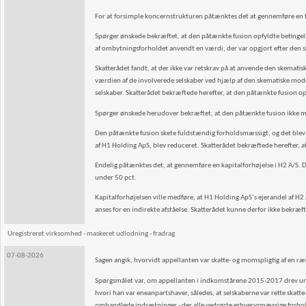
For at forsimple koncernstrukturen påtænktes det at gennemføre en f
Spørger ønskede bekræftet, at den påtænkte fusion opfyldte betingels
af ombytningsforholdet anvendt en værdi, der var opgjort efter den s
Skatterådet fandt, at der ikke var retskrav på at anvende den skematis
værdien af de involverede selskaber ved hjælp af den skematiske mode
selskaber. Skatterådet bekræftede herefter, at den påtænkte fusion op
Spørger ønskede herudover bekræftet, at den påtænkte fusion ikke medfø
Den påtænkte fusion skete fuldstændig forholdsmæssigt, og det blev de
af H1 Holding ApS, blev reduceret. Skatterådet bekræftede herefter, 
Endelig påtænktes det, at gennemføre en kapitalforhøjelse i H2 A/S. De
under 50 pct.
Kapitalforhøjelsen ville medføre, at H1 Holding ApS´s ejerandel af H2
anses for en indirekte afståelse. Skatterådet kunne derfor ikke bekræf
Uregistreret virksomhed - maskeret udlodning - fradrag
07-08-2026
Sagen angik, hvorvidt appellanten var skatte- og momspligtig af en 
Spørgsmålet var, om appellanten i indkomstårene 2015-2017 drev uregi
hvori han var eneanpartshaver, således, at selskaberne var rette skat
omhandlede indsætninger - der alle vedrørte erhvervsmæssige forhold -