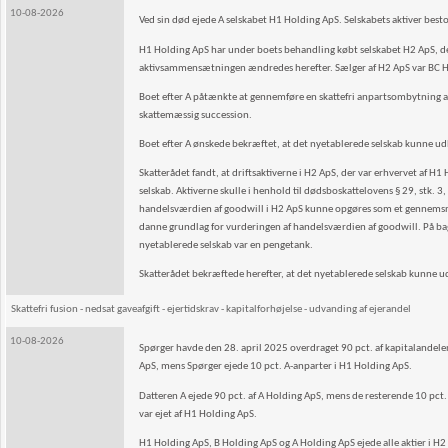
10-08-2026
Ved sin død ejede A selskabet H1 Holding ApS. Selskabets aktiver best
H1 Holding ApS har under boets behandling købt selskabet H2 ApS, der o
aktivsammensætningen ændredes herefter. Sælger af H2 ApS var BC Hold
Boet efter A påtænkte at gennemføre en skattefri anpartsombytning a
skattemæssig succession.
Boet efter A ønskede bekræftet, at det nyetablerede selskab kunne u
Skatterådet fandt, at driftsaktiverne i H2 ApS, der var erhvervet af 
selskab. Aktiverne skulle i henhold til dødsboskattelovens § 29, stk. 
handelsværdien af goodwill i H2 ApS kunne opgøres som et gennemsnit
danne grundlag for vurderingen af handelsværdien af goodwill. På bagg
nyetablerede selskab var en pengetank.
Skatterådet bekræftede herefter, at det nyetablerede selskab kunne u
Skattefri fusion - nedsat gaveafgift - ejertidskrav - kapitalforhøjelse - udvanding af ejerandel
10-08-2026
Spørger havde den 28. april 2025 overdraget 90 pct. af kapitalandelen
ApS, mens Spørger ejede 10 pct. A-anparter i H1 Holding ApS.
Datteren A ejede 90 pct. af A Holding ApS, mens de resterende 10 pct.
var ejet af H1 Holding ApS.
H1 Holding ApS, B Holding ApS og A Holding ApS ejede alle aktier i H2