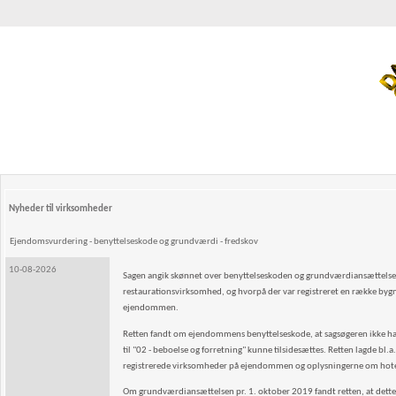
Nyheder til virksomheder
Ejendomsvurdering - benyttelseskode og grundværdi - fredskov
10-08-2026
Sagen angik skønnet over benyttelseskoden og grundværdiansættelsen
restaurationsvirksomhed, og hvorpå der var regi­streret en række byg
ejendommen.
Retten fandt om ejendommens benyttelseskode, at sagsøgeren ikke ha
til "02 - beboelse og for­retning" kunne tilsidesættes. Retten lagde
registrerede virksomheder på ejendommen og oplysnin­gerne om hote
Om grundværdiansættelsen pr. 1. oktober 2019 fandt retten, at dette 