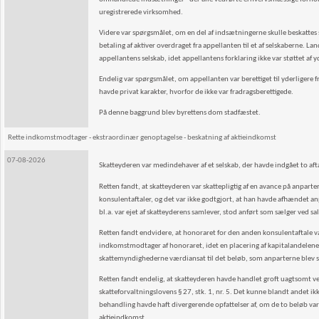
uregistrerede virksomhed.
Videre var spørgsmålet, om en del af indsætningerne skulle beskattes so
betaling af aktiver overdraget fra appellanten til et af selskaberne. La
appellantens selskab, idet appellantens forklaring ikke var støttet af
Endelig var spørgsmålet, om appellanten var berettiget til yderligere fra
havde privat karakter, hvorfor de ikke var fradragsberettigede.
På denne baggrund blev byrettens dom stadfæstet.
Rette indkomstmodtager - ekstraordinær genoptagelse - beskatning af aktieindkomst
07-08-2026
Skatteyderen var medindehaver af et selskab, der havde indgået to a
Retten fandt, at skatteyderen var skattepligtig af en avance på anpar
konsulentaftaler, og det var ikke godtgjort, at han havde afhændet anpa
bl.a. var ejet af skatteyderens samlever, stod anført som sælger ved s
Retten fandt endvidere, at honoraret for den anden konsulentaftale var
indkomstmodtager af honoraret, idet en placering af kapitalandelene i 
skattemyndighederne værdiansat til det beløb, som anparterne blev sol
Retten fandt endelig, at skatteyderen havde handlet groft uagtsomt ved
skatteforvaltningslovens § 27, stk. 1, nr. 5. Det kunne blandt andet ik
behandling havde haft divergerende opfattelser af, om de to beløb var 
aktieindkomst.