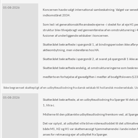
05-08-2026
Koncernen havde valgt international sambeskatning. Valget var senes
indkomståret 2034.
Som led i et generationsskifte ønskede ejerne - i stedet for at eje H
struktur blev tilvejebragt ved gennemførelse af en omstrukturering i 4
fusioner af underliggende selskaber i koncernen.
Skatterådet bekræftede i spørgsmål 1, at bindingsperioden ikke afbry
aktieombytning, men videreføres hos HA.
Skatterådet bekræftede i spørgsmål 2, at svaret på spørgsmål 1 ikke æn
Skatterådet bekræftede endelig, at omstruktureringerne som beskrev
medførte en forhøjelse af gaveafgiften i medfør af boafgiftslovens § 23 b,
Ikke begrænset skattepligt af en udbytteudlodning fra dansk selskab til hollandsk moderselskab. Ud
05-08-2026
Skatterådet bekræftede, at en udbytteudlodning fra Spørger til dets di
1, litra c.
Midlerne til den påtænkte udbytteudlodning fremkom ved, at Spørger fo
Det var oplyst, at udbyttet ville blive videreudloddet til det ultimat
både M1, H2 og H1 var skattemæssigt hjemmehørende i lande inden fo
anses for retmæssig ejer af udbyttet fra Spørger.