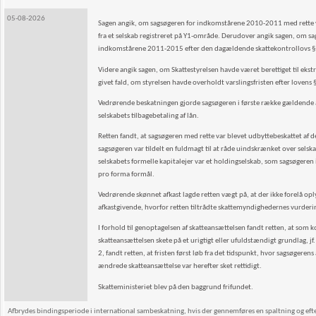
05-08-2026
Sagen angik, om sagsøgeren for indkomstårene 2010-2011 med rette var 
fra et selskab registreret på Y1-område. Derudover angik sagen, om sag
indkomstårene 2011-2015 efter den dagældende skattekontrollovs § 5, 
Videre angik sagen, om Skattestyrelsen havde været berettiget til ekst
givet fald, om styrelsen havde overholdt varslingsfristen efter lovens 
Vedrørende beskatningen gjorde sagsøgeren i første række gældende 
selskabets tilbagebetaling af lån.
Retten fandt, at sagsøgeren med rette var blevet udbyttebeskattet a
sagsøgeren var tildelt en fuldmagt til at råde uindskrænket over selska
selskabets formelle kapitalejer var et holdingselskab, som sagsøgeren 
pro forma formål.
Vedrørende skønnet afkast lagde retten vægt på, at der ikke forelå opl
afkastgivende, hvorfor retten tiltrådte skattemyndighedernes vurderin
I forhold til genoptagelsen af skatteansættelsen fandt retten, at so
skatteansættelsen skete på et urigtigt eller ufuldstændigt grundlag, jf.
2, fandt retten, at fristen først løb fra det tidspunkt, hvor sagsøger
ændrede skatteansættelse var herefter sket rettidigt.
Skatteministeriet blev på den baggrund frifundet.
Afbrydes bindingsperiode i international sambeskatning, hvis der gennemføres en spaltning og efterf